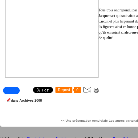
Tous trois ont répondu par 
Jacquemart qui souhaitait 
Circuit et plus largement 
ils figurent ainsi en bonne p
qu'ils en soient chaleureu
de qualité.
Repost
0
dans
Archives 2008
<< Une présentation conviviale
Les autres partena