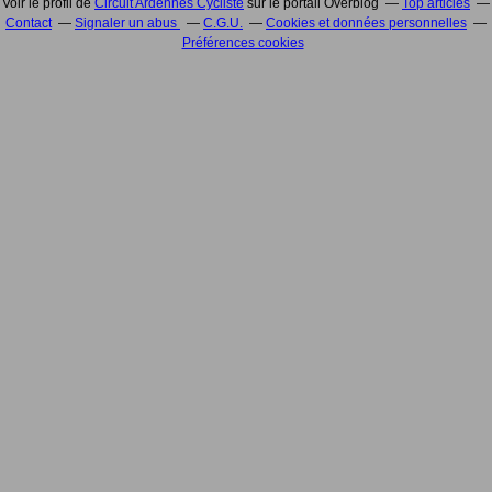
Voir le profil de
Circuit Ardennes Cycliste
sur le portail Overblog
Top articles
Contact
Signaler un abus
C.G.U.
Cookies et données personnelles
Préférences cookies