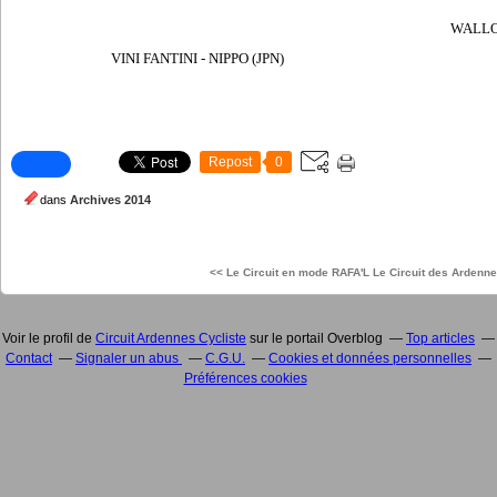
WALLO
VINI FANTINI - NIPPO (JPN)
Repost
0
dans
Archives 2014
<< Le Circuit en mode RAFA'L
Le Circuit des Ardenne
Voir le profil de
Circuit Ardennes Cycliste
sur le portail Overblog
Top articles
Contact
Signaler un abus
C.G.U.
Cookies et données personnelles
Préférences cookies