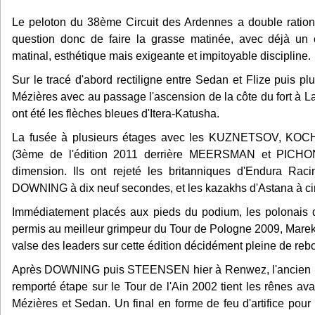
Le peloton du 38ème Circuit des Ardennes a double ratio
question donc de faire la grasse matinée, avec déjà un 
matinal, esthétique mais exigeante et impitoyable discipline.
Sur le tracé d'abord rectiligne entre Sedan et Flize puis pl
Mézières avec au passage l'ascension de la côte du fort à La
ont été les flèches bleues d'Itera-Katusha.
La fusée à plusieurs étages avec les KUZNETSOV, 
(3ème de l'édition 2011 derrière MEERSMAN et PICHON
dimension. Ils ont rejeté les britanniques d'Endura Rac
DOWNING à dix neuf secondes, et les kazakhs d'Astana à c
Immédiatement placés aux pieds du podium, les polonais
permis au meilleur grimpeur du Tour de Pologne 2009, Mar
valse des leaders sur cette édition décidément pleine de re
Après DOWNING puis STEENSEN hier à Renwez, l'ancien me
remporté étape sur le Tour de l'Ain 2002 tient les rênes avan
Mézières et Sedan. Un final en forme de feu d'artifice pour g