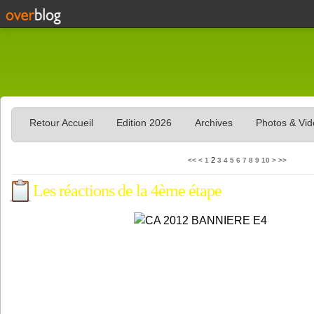
Retour Accueil
Edition 2026
Archives
Photos & Vi
2
<<
<
1
3
4
5
6
7
8
9
10
>
>>
Les réactions de la 4ème étape