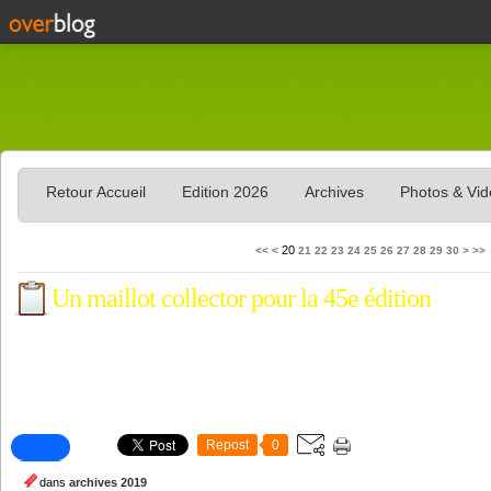
Retour Accueil
Edition 2026
Archives
Photos & Vi
10
40
50
60
70
80
90
100
20
<<
<
21
22
23
24
25
26
27
28
29
30
>
>>
Un maillot collector pour la 45e édition
Repost
0
dans
archives 2019