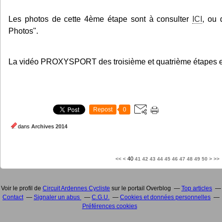
Les photos de cette 4ème étape sont à consulter
ICI
, ou 
Photos".
La vidéo PROXYSPORT des troisième et quatrième étapes 
Repost
0
dans
Archives 2014
10
20
30
60
70
80
90
100
40
<<
<
41
42
43
44
45
46
47
48
49
50
>
>>
Voir le profil de
Circuit Ardennes Cycliste
sur le portail Overblog
Top articles
Contact
Signaler un abus
C.G.U.
Cookies et données personnelles
Préférences cookies