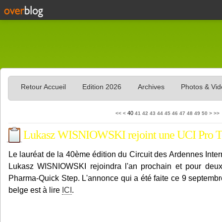
Retour Accueil
Edition 2026
Archives
Photos & Vi
10
20
30
60
70
80
90
100
40
<<
<
41
42
43
44
45
46
47
48
49
50
>
>>
Lukasz WISNIOWSKI rejoint une UCI Pro 
Le lauréat de la 40ème édition du Circuit des Ardennes Inter
Lukasz WISNIOWSKI rejoindra l'an prochain et pour deu
Pharma-Quick Step. L'annonce qui a été faite ce 9 septembre
belge est à lire
ICI
.