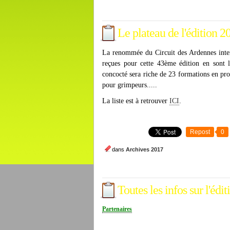
Le plateau de l'édition 2
La renommée du Circuit des Ardennes interna
reçues pour cette 43ème édition en sont la
concocté sera riche de 23 formations en pro
pour grimpeurs.....
La liste est à retrouver
ICI
.
Repost
0
dans
Archives 2017
Toutes les infos sur l'édi
Partenaires