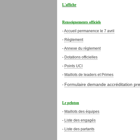
L'affiche
Renseignements officiels
-
Accueil permanence le 7 avril
-
Règlement
-
Annexe du règlement
-
Dotations officielles
-
Points UCI
-
Maillots de leaders et Primes
Formulaire demande accréditation pr
-
Le peloton
-
Maillots des équipes
-
Liste des engagés
-
Liste des partants