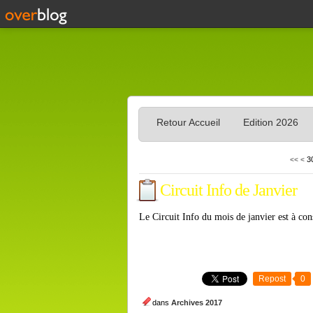
Retour Accueil
Edition 2026
1
2
3
<<
<
Circuit Info de Janvier
Le Circuit Info du mois de janvier est à co
Repost
0
dans
Archives 2017