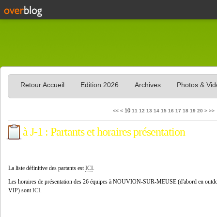
Retour Accueil
Edition 2026
Archives
Photos & Vi
30
40
50
60
70
80
90
100
10
<<
<
11
12
13
14
15
16
17
18
19
20
>
>>
à J-1 : Partants et horaires présentation
La liste définitive des partants est
ICI
.
Les horaires de présentation des 26 équipes à NOUVION-SUR-MEUSE (d'abord en outdoor 
VIP) sont
ICI
.