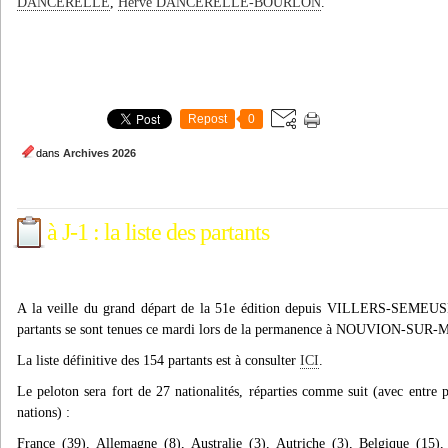
DANCERELLE
,
Hervé DANCERELLE-BOURLON
.
Repost
0
dans
Archives 2026
à J-1 : la liste des partants
A la veille du grand départ de la 51e édition depuis VILLERS-SEMEUSE,
partants se sont tenues ce mardi lors de la permanence à NOUVION-SUR
La liste définitive des 154 partants est à consulter
ICI
.
Le peloton sera fort de 27 nationalités, réparties comme suit (avec entre
nations) :
France (39), Allemagne (8), Australie (3), Autriche (3), Belgique (15),