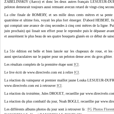
ZABELINSKIY (Aarco) et donc les deux autres français LESUEUR-DU
peloton demeurait toujours aussi remuant avecun retard de vingt-cinq secon
La côte finale de ROMERY, et ses mille deux cents mètres et sa pent
quatrième et ultime fois, voyait les plus fort émerger. D'abord HEBERT, f
qui comptait une avance de cinq secondes à cinq cent mètres de la lign
juin prochain) qui lissait son effort pour le reprendre puis le dépasser avan
et assurément le plus beau de ses quatre bouquets glanés en ce début de saiso
La 51e édition est belle et bien lancée sur les chapeaux de roue, et les 
aussi spectaculaires sur le papier pour un peloton dense avec du gros gibier.
Les résultats complets de la première éta
pe sont
ICI
.
Le live écrit de www.directvelo.com est à relire
ICI
.
La réaction du vainqueur et premier maillot jaune Louka LESUEUR-DUFR
www.directvelo.com est à retrouver
ICI
.
La réaction du troisième, Jules DROUET, recueillie par www.directvelo.com
La réaction du plus combatif du jour, Noah BOGLI, recueillie par www.dire
Les différents albums photos du jour sont à retrouver là :
FG Photos Flor