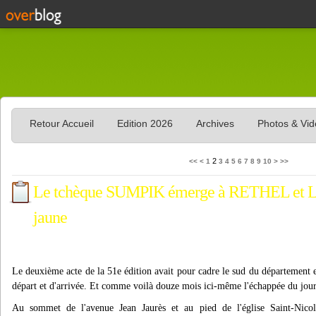
Retour Accueil
Edition 2026
Archives
Photos & Vi
20
30
40
50
60
70
80
90
100
2
<<
<
1
3
4
5
6
7
8
9
10
>
>>
Le tchèque SUMPIK émerge à RETHEL et 
jaune
Le deuxième acte de la 51e édition avait pour cadre le sud du département
départ et d'arrivée. Et comme voilà douze mois ici-même l'échappée du jour 
Au sommet de l'avenue Jean Jaurès et au pied de l'église Saint-Nico