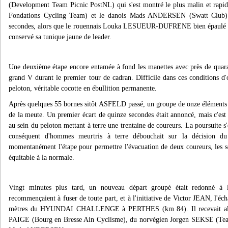
(Development Team Picnic PostNL) qui s'est montré le plus malin et rapid
Fondations Cycling Team) et le danois Mads ANDERSEN (Swatt Club).
secondes, alors que le rouennais Louka LESUEUR-DUFRENE bien épaulé par 
conservé sa tunique jaune de leader.
Une deuxième étape encore entamée à fond les manettes avec près de quaran
grand V durant le premier tour de cadran. Difficile dans ces conditions d'
peloton, véritable cocotte en ébullition permanente.
Après quelques 55 bornes sitôt ASFELD passé, un groupe de onze éléments p
de la meute. Un premier écart de quinze secondes était annoncé, mais c'est
au sein du peloton mettant à terre une trentaine de coureurs. La poursuite s
conséquent d'hommes meurtris à terre débouchait sur la décision du 
momentanément l'étape pour permettre l'évacuation de deux coureurs, les so
équitable à la normale.
Vingt minutes plus tard, un nouveau départ groupé était redonné à l
recommençaient à fuser de toute part, et à l'initiative de Victor JEAN, l'éc
mètres du HYUNDAI CHALLENGE à PERTHES (km 84). Il recevait alors 
PAIGE (Bourg en Bresse Ain Cyclisme), du norvégien Jorgen SEKSE (Te