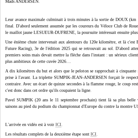
Mads ANDERSEN.
Leur avance maximale culminait à trois minutes à la sortie de DOUX (km 109
final. D'abord seulement assumée par les coureurs du Véloce Club de Rou
le maillot jaune LESUEUR-DUFRENE, la poursuite intéressait ensuite plusi
Une énième chute intervenait aux alentours du 120e kilomètre, et là c'e
Future Racing), 3e de l'édition 2025 qui se retrouvait au sol. D'abord atte
premiers soins mais devait mettre la flèche dans l'instant : un sérieux clien
plus ambitieux de cette cuvée 2026....
A dix kilomètres du but et alors que le peloton se rapprochait à cinquan
prise à l'avant. La triplette SUMPIK-JEAN-ANDERSEN forçait le respect 
contraire. Avec un écart de quinze secondes à la flamme rouge, le coup resta
c'est donc dans cet ordre qu'ils coupaient la ligne.
Pavel SUMPIK (20 ans le 11 septembre prochain) tient là sa plus belle vi
saisons au pied du podium du championnat d'Europe du contre la montre
L'arrivée en vidéo est à voir
ICI
.
Les résultats complets de la deuxième étape sont
ICI
.