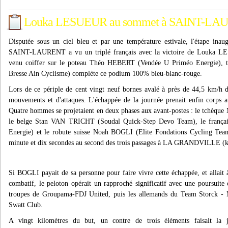
Louka LESUEUR au sommet à SAINT-L
Disputée sous un ciel bleu et par une température estivale, l'étape 
SAINT-LAURENT a vu un triplé français avec la victoire de Louk
venu coiffer sur le poteau Théo HEBERT (Vendée U Priméo Energie),
Bresse Ain Cyclisme) complète ce podium 100% bleu-blanc-rouge.
Lors de ce périple de cent vingt neuf bornes avalé à près de 44,5 km/h 
mouvements et d'attaques. L'échappée de la journée prenait enfin co
Quatre hommes se projetaient en deux phases aux avant-postes : le tchè
le belge Stan VAN TRICHT (Soudal Quick-Step Devo Team), le fran
Energie) et le robute suisse Noah BOGLI (Elite Fondations Cycling Tea
minute et dix secondes au second des trois passages à LA GRANDVILLE (
Si BOGLI payait de sa personne pour faire vivre cette échappée, et allait à
combatif, le peloton opérait un rapproché significatif avec une poursuite 
troupes de Groupama-FDJ United, puis les allemands du Team Storck - M
Swatt Club.
A vingt kilomètres du but, un contre de trois éléments faisait la 