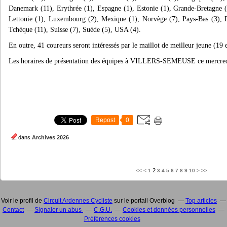
Danemark (11), Erythrée (1), Espagne (1), Estonie (1), Grande-Bretagne (10)
Lettonie (1), Luxembourg (2), Mexique (1), Norvège (7), Pays-Bas (3), P
Tchèque (11), Suisse (7), Suède (5), USA (4).
En outre, 41 coureurs seront intéressés par le maillot de meilleur jeune (19 e
Les horaires de présentation des équipes à VILLERS-SEMEUSE ce mercredi
Repost
0
dans
Archives 2026
20
30
40
50
60
70
80
90
100
2
<<
<
1
3
4
5
6
7
8
9
10
>
>>
Voir le profil de
Circuit Ardennes Cycliste
sur le portail Overblog
Top articles
Contact
Signaler un abus
C.G.U.
Cookies et données personnelles
Préférences cookies