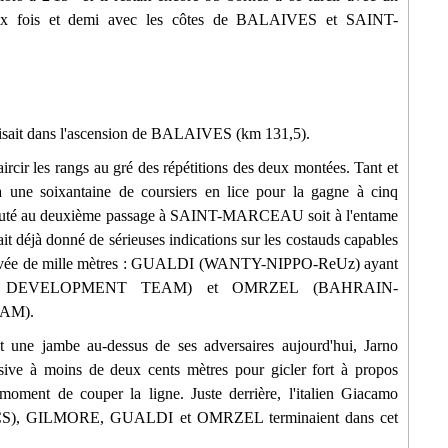
 deux fois et demi avec les côtes de BALAIVES et SAINT-
faisait dans l'ascension de BALAIVES (km 131,5).
aircir les rangs au gré des répétitions des deux montées. Tant et
 à une soixantaine de coursiers en lice pour la gagne à cinq
isputé au deuxième passage à SAINT-MARCEAU soit à l'entame
it déjà donné de sérieuses indications sur les costauds capables
rrivée de mille mètres : GUALDI (WANTY-NIPPO-ReUz) ayant
TO DEVELOPMENT TEAM) et OMRZEL (BAHRAIN-
AM).
t une jambe au-dessus de ses adversaires aujourd'hui, Jarno
ive à moins de deux cents mètres pour gicler fort à propos
moment de couper la ligne. Juste derrière, l'italien Giacamo
 GILMORE, GUALDI et OMRZEL terminaient dans cet