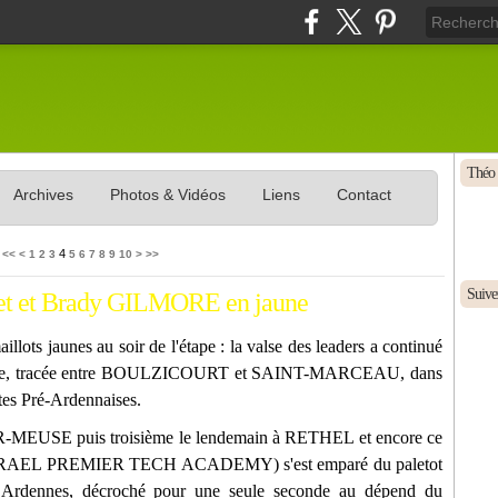
Théo 
Archives
Photos & Vidéos
Liens
Contact
20
30
40
50
60
70
80
90
100
4
<<
<
1
2
3
5
6
7
8
9
10
>
>>
Suivez
t et Brady GILMORE en jaune
illots jaunes au soir de l'étape : la valse des leaders a continué
usante, tracée entre BOULZICOURT et SAINT-MARCEAU, dans
s Pré-Ardennaises.
EUSE puis troisième le lendemain à RETHEL et encore ce
(ISRAEL PREMIER TECH ACADEMY) s'est emparé du paletot
 Ardennes, décroché pour une seule seconde au dépend du