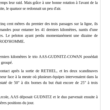
emps leur raid. Mais grâce à une bonne rotation à l'avant de la
te, le quatuor se redonnait un peu d'air.
cent mètres du premier des trois passages sur la ligne, ils
mmandes pour entamer les 41 derniers kilomètres, nantis d'une
des. Le peloton ayant perdu momentanément une dizaine de
ue PROD'HOMME.
 derniers kilomètres le trio AAS-GUDNITZ-COWAN possédait
n groupé.
e contact après la sortie de RETHEL, et les deux scandinaves
neur face à la meute où plusieurs équipes intervenaient dans la
nstaté de 50" à dix bornes du but était encore de 25" à trois
Arcole, AAS déposait GUDNITZ et le duo parvenait ensuite à
ères positions du jour.