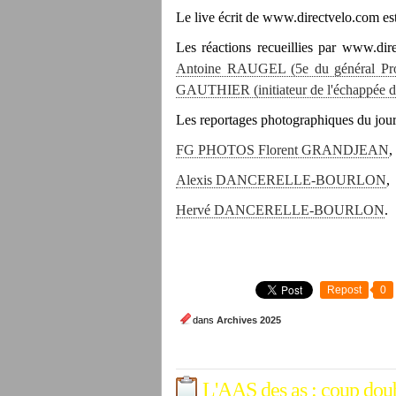
Le live écrit de www.directvelo.com es
Les réactions recueillies par www.dire
Antoine RAUGEL (5e du général Pro
GAUTHIER (initiateur de l'échappée du
Les reportages photographiques du jour 
FG PHOTOS Florent GRANDJEAN
,
Alexis DANCERELLE-BOURLON
,
Hervé DANCERELLE-BOURLON
.
Repost
0
dans
Archives 2025
L'AAS des as : coup doub