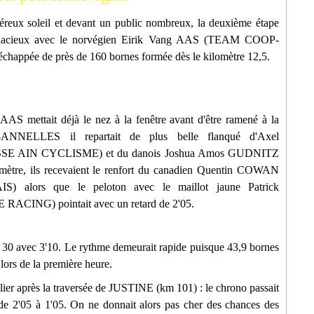
éreux soleil et devant un public nombreux, la deuxième étape
cieux avec le norvégien Eirik Vang AAS (TEAM COOP-
happée de près de 160 bornes formée dès le kilomètre 12,5.
S mettait déjà le nez à la fenêtre avant d'être ramené à la
ANNELLES il repartait de plus belle flanqué d'Axel
AIN CYCLISME) et du danois Joshua Amos GUDNITZ
e, ils recevaient le renfort du canadien Quentin COWAN
lors que le peloton avec le maillot jaune Patrick
NG) pointait avec un retard de 2'05.
 30 avec 3'10. Le rythme demeurait rapide puisque 43,9 bornes
 lors de la première heure.
lier après la traversée de JUSTINE (km 101) : le chrono passait
 de 2'05 à 1'05. On ne donnait alors pas cher des chances des