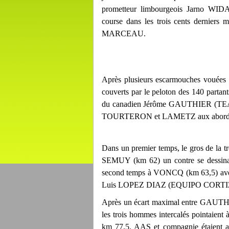
prometteur limbourgeois Jarno 
course dans les trois cents derniers
MARCEAU.
Après plusieurs escarmouches vouées à
couverts par le peloton des 140 partants
du canadien Jérôme GAUTHIER (TEAM 
TOURTERON et LAMETZ aux abords d
Dans un premier temps, le gros de la tro
SEMUY (km 62) un contre se dessin
second temps à VONCQ (km 63,5) a
Luis LOPEZ DIAZ (EQUIPO CORTI
Après un écart maximal entre GAUTH
les trois hommes intercalés pointaient à
km 77,5. AAS et compagnie étaient alo