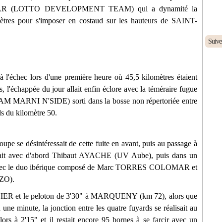
WIDAR (LOTTO DEVELOPMENT TEAM) qui a dynamité la
 mètres pour s'imposer en costaud sur les hauteurs de SAINT-
Suive
 l'échec lors d'une première heure où 45,5 kilomètres étaient
, l'échappée du jour allait enfin éclore avec la téméraire fugue
MARNI N'SIDE) sorti dans la bosse non répertoriée entre
u kilomètre 50.
upe se désintéressait de cette fuite en avant, puis au passage à
ait avec d'abord Thibaut AYACHE (UV Aube), puis dans un
vec le duo ibérique composé de Marc TORRES COLOMAR et
ZO).
IER et le peloton de 3'30" à MARQUENY (km 72), alors que
 une minute, la jonction entre les quatre fuyards se réalisait au
rs à 2'15" et il restait encore 95 bornes à se farcir avec un